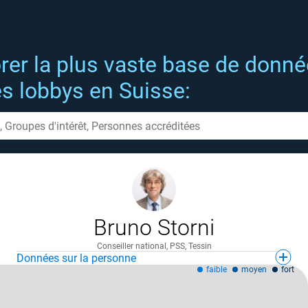
rer la plus vaste base de donn
es lobbys en Suisse:
Bruno Storni
Conseiller national, PSS, Tessin
Données sur la personne
faible
moyen
fort