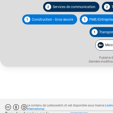
2
Services de communication
2
T
1
Construction - Gros œuvre
1
PME/Entrepris
1
Transport
Micol
Publié le 
Dernière modifica
Le contenu de Lobbywatch.ch est disponible sous licence
Licen
International
.