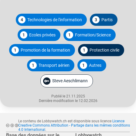
4
Technologies de l'information
3
Partis
1
Ecoles privées
1
Formation/Science
1
Promotion de la formation
1
Protection civile
1
Transport aérien
1
Autres
Steve Aeschlimann
Publié le 21.11.2025
Dernière modification le 12.02.2026
Le contenu de Lobbywatch.ch est disponible sous licence
Licence
Creative Commons Attribution - Partage dans les mêmes conditions
4.0 International
.
Base des données sur le
Lobbywatch