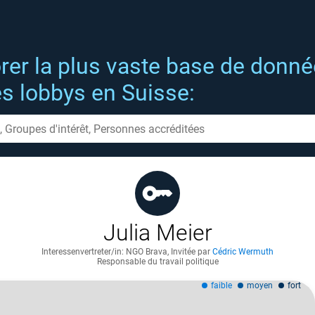
rer la plus vaste base de donn
es lobbys en Suisse:
Julia Meier
Interessenvertreter/in: NGO Brava
,
Invitée par
Cédric Wermuth
Responsable du travail politique
faible
moyen
fort