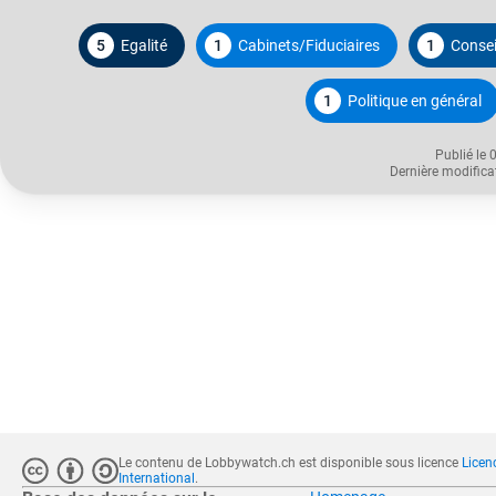
5
Egalité
1
Cabinets/Fiduciaires
1
Consei
1
Politique en général
Publié le 
Dernière modifica
Le contenu de Lobbywatch.ch est disponible sous licence
Licen
International
.