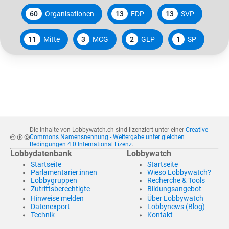
60
Organisationen
13
FDP
13
SVP
11
Mitte
3
MCG
2
GLP
1
SP
Die Inhalte von Lobbywatch.ch sind lizenziert unter einer
Creative
Commons Namensnennung - Weitergabe unter gleichen
Bedingungen 4.0 International Lizenz
.
Lobbydatenbank
Lobbywatch
Startseite
Startseite
Parlamentarier:innen
Wieso Lobbywatch?
Lobbygruppen
Recherche & Tools
Zutrittsberechtigte
Bildungsangebot
Hinweise melden
Über Lobbywatch
Datenexport
Lobbynews (Blog)
Technik
Kontakt