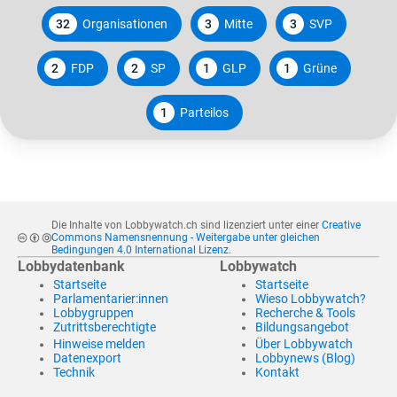
32
Organisationen
3
Mitte
3
SVP
2
FDP
2
SP
1
GLP
1
Grüne
1
Parteilos
Die Inhalte von Lobbywatch.ch sind lizenziert unter einer
Creative
Commons Namensnennung - Weitergabe unter gleichen
Bedingungen 4.0 International Lizenz
.
Lobbydatenbank
Lobbywatch
Startseite
Startseite
Parlamentarier:innen
Wieso Lobbywatch?
Lobbygruppen
Recherche & Tools
Zutrittsberechtigte
Bildungsangebot
Hinweise melden
Über Lobbywatch
Datenexport
Lobbynews (Blog)
Technik
Kontakt