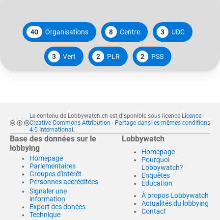
40
Organisations
8
Centre
3
UDC
3
Vert
2
PLR
2
PSS
Le contenu de Lobbywatch.ch est disponible sous licence
Licence
Creative Commons Attribution - Partage dans les mêmes conditions
4.0 International
.
Base des données sur le
Lobbywatch
lobbying
Homepage
Homepage
Pourquoi
Parlementaires
Lobbywatch?
Groupes d'intérêt
Enquêtes
Personnes accréditées
Éducation
Signaler une
À propos Lobbywatch
information
Actualités du lobbying
Export des donées
Contact
Technique