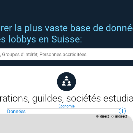
rer la plus vaste base de donn
es lobbys en Suisse:
ations, guildes, sociétés estudi
Économie
Données
direct
indirect