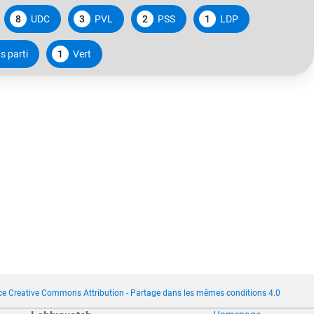
8
UDC
3
PVL
2
PSS
1
LDP
s parti
1
Vert
ce Creative Commons Attribution - Partage dans les mêmes conditions 4.0