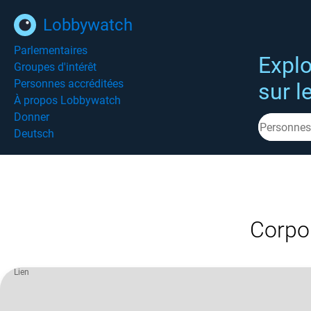
Lobbywatch
Parlementaires
Explo
Groupes d'intérêt
Personnes accréditées
sur l
À propos Lobbywatch
Donner
Deutsch
Corpor
Lien