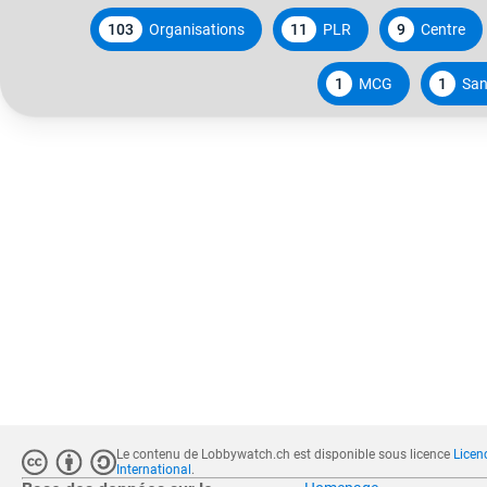
103
Organisations
11
PLR
9
Centre
1
MCG
1
San
Le contenu de Lobbywatch.ch est disponible sous licence
Licen
International
.