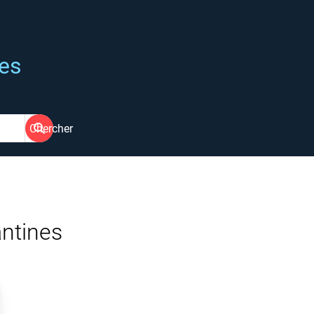
ées
Chercher
antines