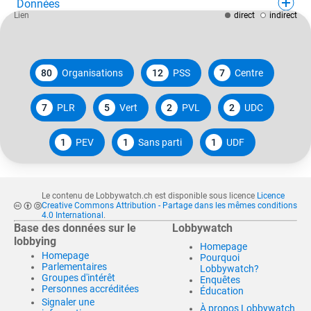
Données
Lien
direct
indirect
80
Organisations
12
PSS
7
Centre
7
PLR
5
Vert
2
PVL
2
UDC
1
PEV
1
Sans parti
1
UDF
Le contenu de Lobbywatch.ch est disponible sous licence
Licence
Creative Commons Attribution - Partage dans les mêmes conditions
4.0 International
.
Base des données sur le
Lobbywatch
lobbying
Homepage
Homepage
Pourquoi
Parlementaires
Lobbywatch?
Groupes d'intérêt
Enquêtes
Personnes accréditées
Éducation
Signaler une
À propos Lobbywatch