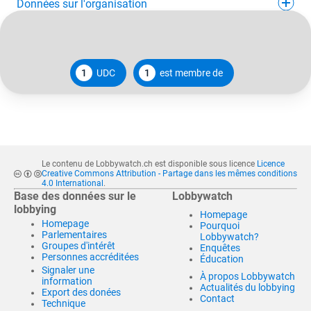
Données sur l'organisation
1
UDC
1
est membre de
Le contenu de Lobbywatch.ch est disponible sous licence
Licence
Creative Commons Attribution - Partage dans les mêmes conditions
4.0 International
.
Base des données sur le
Lobbywatch
lobbying
Homepage
Homepage
Pourquoi
Parlementaires
Lobbywatch?
Groupes d'intérêt
Enquêtes
Personnes accréditées
Éducation
Signaler une
À propos Lobbywatch
information
Actualités du lobbying
Export des donées
Contact
Technique