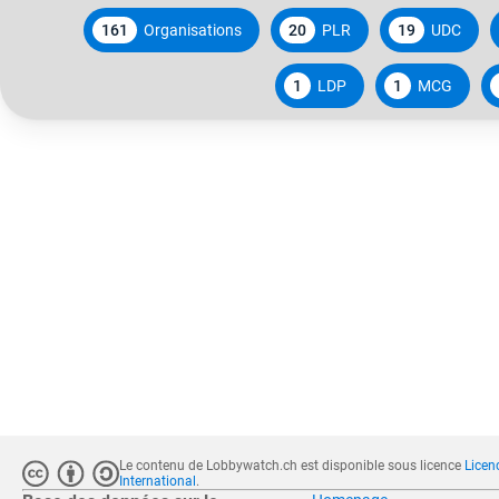
161
Organisations
20
PLR
19
UDC
1
LDP
1
MCG
Le contenu de Lobbywatch.ch est disponible sous licence
Licen
International
.