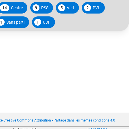
14
Centre
9
PSS
5
Vert
2
PVL
1
Sans parti
1
UDF
ce Creative Commons Attribution - Partage dans les mêmes conditions 4.0