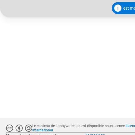
1
est m
Le contenu de Lobbywatch.ch est disponible sous licence
Licen
International
.