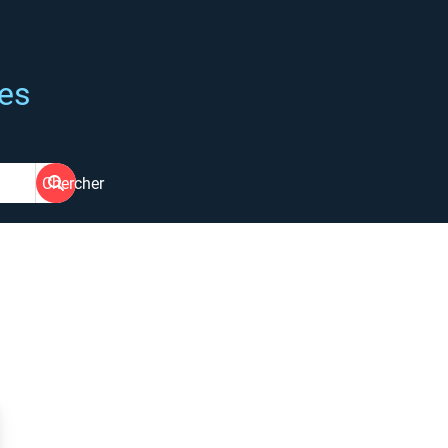
ées
Chercher
s