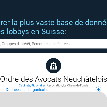
rer la plus vaste base de donn
es lobbys en Suisse:
Ordre des Avocats Neuchâteloi
Cabinets/Fiduciaires
,
Association
,
La Chaux-de-Fonds
Données sur l'organisation