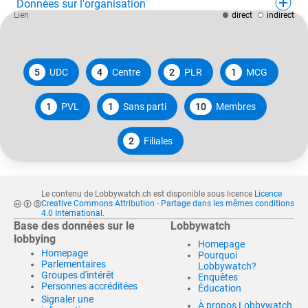
Données sur l'organisation
Lien
direct
indirect
5
UDC
4
Centre
2
PLR
1
MCG
1
PVL
1
Sans parti
10
Membres
2
Filiales
Le contenu de Lobbywatch.ch est disponible sous licence
Licence
Creative Commons Attribution - Partage dans les mêmes conditions
4.0 International
.
Base des données sur le
Lobbywatch
lobbying
Homepage
Homepage
Pourquoi
Parlementaires
Lobbywatch?
Groupes d'intérêt
Enquêtes
Personnes accréditées
Éducation
Signaler une
À propos Lobbywatch