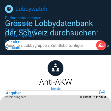
Lobbywatch
Parlamentarier:innen
Grösste Lobbydatenbank
Lobbygruppen
Zutrittsberechtigte
der Schweiz durchsuchen:
Über Lobbywatch
Spenden
Suche
Français
Anti-AKW
Energie
Angaben
Verbindungsart
Direkt
Indirekt