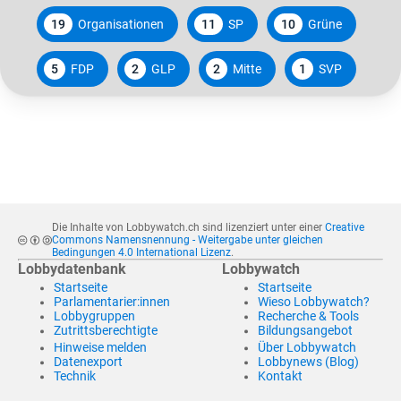
19
Organisationen
11
SP
10
Grüne
5
FDP
2
GLP
2
Mitte
1
SVP
Die Inhalte von Lobbywatch.ch sind lizenziert unter einer
Creative
Commons Namensnennung - Weitergabe unter gleichen
Bedingungen 4.0 International Lizenz
.
Lobbydatenbank
Lobbywatch
Startseite
Startseite
Parlamentarier:innen
Wieso Lobbywatch?
Lobbygruppen
Recherche & Tools
Zutrittsberechtigte
Bildungsangebot
Hinweise melden
Über Lobbywatch
Datenexport
Lobbynews (Blog)
Technik
Kontakt